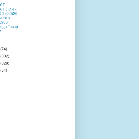
СР -
АНГЛИЯ -
0:1 (0:0)26
марта
1986
года.Товар
и...
0
(74)
9
(302)
8
(329)
7
(54)