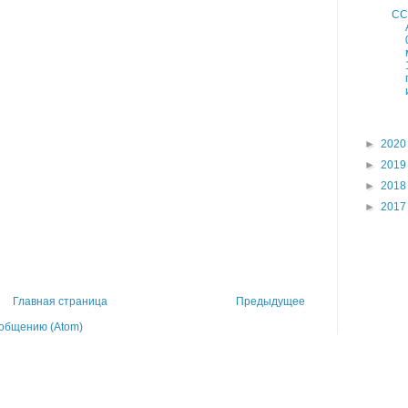
СС
►
202
►
201
►
201
►
201
Главная страница
Предыдущее
общению (Atom)