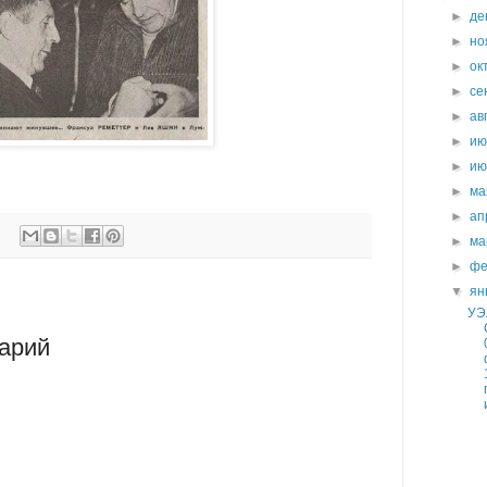
►
де
►
но
►
ок
►
се
►
ав
►
и
►
и
►
м
►
ап
►
ма
►
фе
▼
ян
УЭ
арий