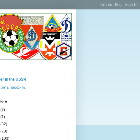
er in the USSR
реть профиль
лога
5
(7)
4
(1)
3
(32)
2
(73)
1
(103)