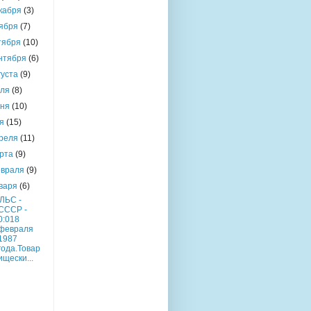
кабря
(3)
ября
(7)
тября
(10)
нтября
(6)
густа
(9)
юля
(8)
юня
(10)
ая
(15)
реля
(11)
рта
(9)
враля
(9)
варя
(6)
ЛЬС -
СССР -
0:018
февраля
1987
года.Товар
ищески...