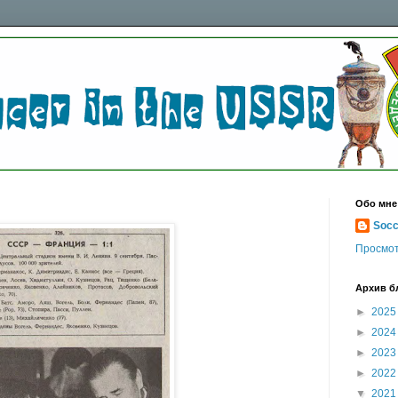
Обо мне
Socc
Просмот
Архив б
►
202
►
202
►
202
►
202
▼
202